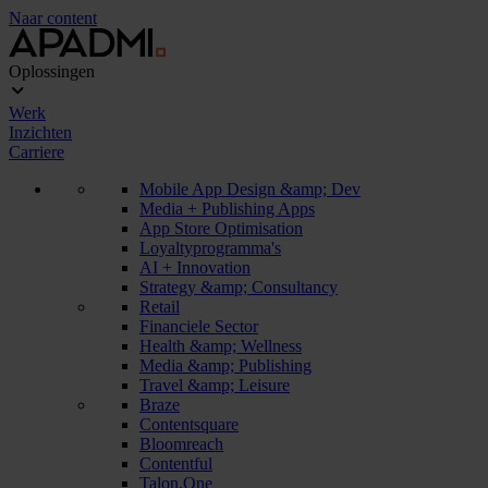
Naar content
Oplossingen
Werk
Inzichten
Carriere
Mobile App Design &amp; Dev
Media + Publishing Apps
App Store Optimisation
Loyaltyprogramma's
AI + Innovation
Strategy &amp; Consultancy
Retail
Financiele Sector
Health &amp; Wellness
Media &amp; Publishing
Travel &amp; Leisure
Braze
Contentsquare
Bloomreach
Contentful
Talon.One