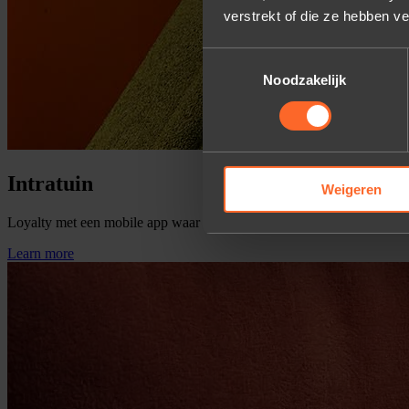
verstrekt of die ze hebben v
Toestemmingsselectie
Noodzakelijk
Intratuin
Weigeren
Loyalty met een mobile app waar klanten van houden
Learn more