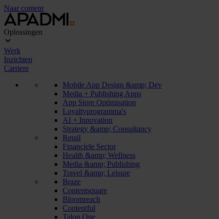
Naar content
Oplossingen
Werk
Inzichten
Carriere
Mobile App Design &amp; Dev
Media + Publishing Apps
App Store Optimisation
Loyaltyprogramma's
AI + Innovation
Strategy &amp; Consultancy
Retail
Financiele Sector
Health &amp; Wellness
Media &amp; Publishing
Travel &amp; Leisure
Braze
Contentsquare
Bloomreach
Contentful
Talon.One