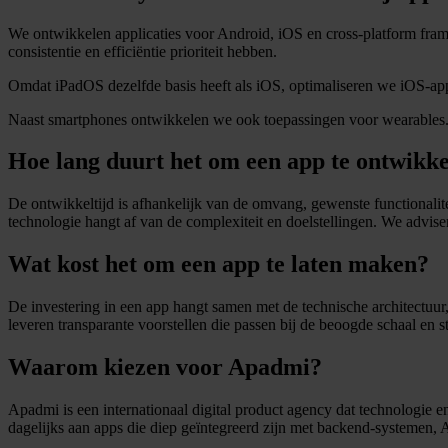
We ontwikkelen applicaties voor Android, iOS en cross-platform fram
consistentie en efficiëntie prioriteit hebben.
Omdat iPadOS dezelfde basis heeft als iOS, optimaliseren we iOS-apps
Naast smartphones ontwikkelen we ook toepassingen voor wearables. 
Hoe lang duurt het om een app te ontwikk
De ontwikkeltijd is afhankelijk van de omvang, gewenste functionalitei
technologie hangt af van de complexiteit en doelstellingen. We advisere
Wat kost het om een app te laten maken?
De investering in een app hangt samen met de technische architectuur,
leveren transparante voorstellen die passen bij de beoogde schaal en st
Waarom kiezen voor Apadmi?
Apadmi is een internationaal digital product agency dat technologie en
dagelijks aan apps die diep geïntegreerd zijn met backend-systemen, A