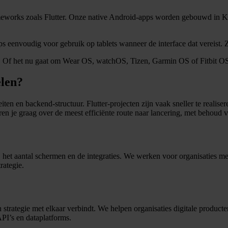
eworks zoals Flutter. Onze native Android-apps worden gebouwd in Kot
 eenvoudig voor gebruik op tablets wanneer de interface dat vereist. 
Of het nu gaat om Wear OS, watchOS, Tizen, Garmin OS of Fitbit OS, 
elen?
ten en backend-structuur. Flutter-projecten zijn vaak sneller te realis
n je graag over de meest efficiënte route naar lancering, met behoud van
 het aantal schermen en de integraties. We werken voor organisaties met 
rategie.
 strategie met elkaar verbindt. We helpen organisaties digitale product
PI’s en dataplatforms.