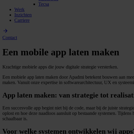
Tecsa
Werk
Inzichten
Carriere
Contact
Een mobile app laten maken
Krachtige mobiele apps die jouw digitale strategie versterken.
Een mobiele app laten maken door Apadmi betekent bouwen aan meer d
maken. Vanuit onze expertise in softwarearchitectuur, UX en systeemin
App laten maken: van strategie tot realisat
Een succesvolle app begint niet bij de code, maar bij de juiste strat
oplost en hoe deze naadloos aansluit op bestaande systemen. Tijdens h
schaalbaar is.
Voor welke systemen ontwikkelen wij apps