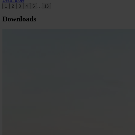
Learn more
…
1
2
3
4
5
13
Downloads