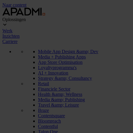
Naar content
Oplossingen
Werk
Inzichten
Carriere
Mobile App Design &amp; Dev
Media + Publishing Apps
App Store Optimisation
Loyaltyprogramma's
AI + Innovation
Strategy &amp; Consultancy
Retail
Financiele Sector
Health &amp; Wellness
Media &amp; Publishing
Travel &amp; Leisure
Braze
Contentsquare
Bloomreach
Contentful
Talon.One