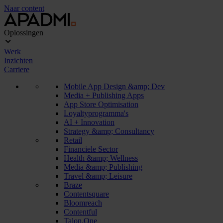
Naar content
Oplossingen
Werk
Inzichten
Carriere
Mobile App Design &amp; Dev
Media + Publishing Apps
App Store Optimisation
Loyaltyprogramma's
AI + Innovation
Strategy &amp; Consultancy
Retail
Financiele Sector
Health &amp; Wellness
Media &amp; Publishing
Travel &amp; Leisure
Braze
Contentsquare
Bloomreach
Contentful
Talon.One