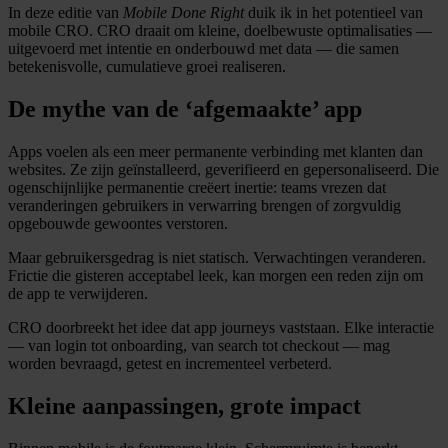
In deze editie van
Mobile Done Right
duik ik in het potentieel van
mobile CRO. CRO draait om kleine, doelbewuste optimalisaties —
uitgevoerd met intentie en onderbouwd met data — die samen
betekenisvolle, cumulatieve groei realiseren.
De mythe van de ‘afgemaakte’ app
Apps voelen als een meer permanente verbinding met klanten dan
websites. Ze zijn geïnstalleerd, geverifieerd en gepersonaliseerd. Die
ogenschijnlijke permanentie creëert inertie: teams vrezen dat
veranderingen gebruikers in verwarring brengen of zorgvuldig
opgebouwde gewoontes verstoren.
Maar gebruikersgedrag is niet statisch. Verwachtingen veranderen.
Frictie die gisteren acceptabel leek, kan morgen een reden zijn om
de app te verwijderen.
CRO doorbreekt het idee dat app journeys vaststaan. Elke interactie
— van login tot onboarding, van search tot checkout — mag
worden bevraagd, getest en incrementeel verbeterd.
Kleine aanpassingen, grote impact