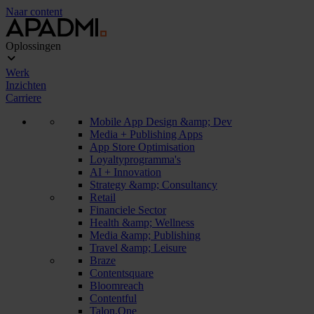
Naar content
Oplossingen
Werk
Inzichten
Carriere
Mobile App Design &amp; Dev
Media + Publishing Apps
App Store Optimisation
Loyaltyprogramma's
AI + Innovation
Strategy &amp; Consultancy
Retail
Financiele Sector
Health &amp; Wellness
Media &amp; Publishing
Travel &amp; Leisure
Braze
Contentsquare
Bloomreach
Contentful
Talon.One