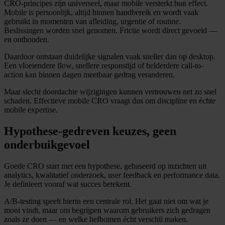
CRO-principes zijn universeel, maar mobile versterkt hun effect.
Mobile is persoonlijk, altijd binnen handbereik en wordt vaak
gebruikt in momenten van afleiding, urgentie of routine.
Beslissingen worden snel genomen. Frictie wordt direct gevoeld —
en onthouden.
Daardoor ontstaan duidelijke signalen vaak sneller dan op desktop.
Een vloeiendere flow, snellere responstijd of helderdere call-to-
action kan binnen dagen meetbaar gedrag veranderen.
Maar slecht doordachte wijzigingen kunnen vertrouwen net zo snel
schaden. Effectieve mobile CRO vraagt dus om discipline en échte
mobile expertise.
Hypothese-gedreven keuzes, geen
onderbuikgevoel
Goede CRO start met een hypothese, gebaseerd op inzichten uit
analytics, kwalitatief onderzoek, user feedback en performance data.
Je definieert vooraf wat succes betekent.
A/B-testing speelt hierin een centrale rol. Het gaat niet om wat je
mooi vindt, maar om begrijpen waarom gebruikers zich gedragen
zoals ze doen — en welke hefbomen écht verschil maken.