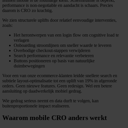
Binnen mobile is de foutmarge klein. Schermruimte is beperkt,
performance is non-negotiable en aandacht is schaars. Precies
daarom is CRO zo krachtig.
We zien structurele uplifts door relatief eenvoudige interventies,
zoals:
Het herontwerpen van een login flow om cognitive load te
verlagen
Onboarding stroomlijnen om sneller waarde te leveren
Overbodige checkout-stappen verwijderen
Search performance en relevantie verbeteren
Buttons positioneren op basis van natuurlijke
duimbewegingen
Voor een van onze ecommerce-klanten leidde snellere search en
subtiele layout-optimalisatie tot een uplift van 19% in afgeronde
orders. Geen nieuwe features. Geen redesign. Wel een betere
aansluiting op daadwerkelijk mobiel gedrag.
Wie gedrag serieus neemt en data durft te volgen, kan
buitenproportionele impact realiseren.
Waarom mobile CRO anders werkt