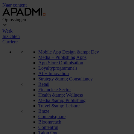
Naar content
Oplossingen
Werk
Inzichten
Carriere
Mobile App Design &amp; Dev
Media + Publishing Apps
App Store Optimisation
Loyaltyprogramma's
AI + Innovation
Strategy &amp; Consultancy
Retail
Financiele Sector
Health &amp; Wellness
Media &amp; Publishing
Travel &amp; Leisure
Braze
Contentsquare
Bloomreach
Contentful
Talon.One