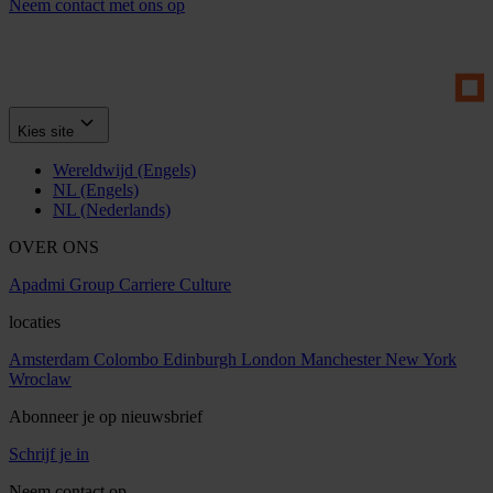
Neem contact met ons op
Kies site
Wereldwijd (Engels)
NL (Engels)
NL (Nederlands)
OVER ONS
Apadmi Group
Carriere
Culture
locaties
Amsterdam
Colombo
Edinburgh
London
Manchester
New York
Wroclaw
Abonneer je op nieuwsbrief
Schrijf je in
Neem contact op