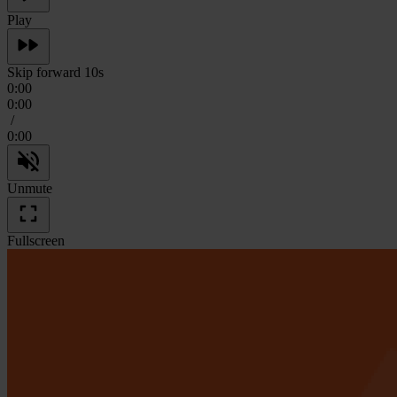
Play
Skip forward 10s
0:00
0:00
/
0:00
Unmute
Fullscreen