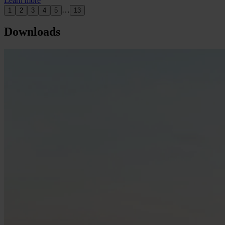
Learn more
…
1
2
3
4
5
13
Downloads