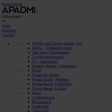
Naar content
Oplossingen
Werk
Inzichten
Carriere
Mobile App Design &amp; Dev
Media + Publishing Apps
App Store Optimisation
Loyaltyprogramma's
AI + Innovation
Strategy &amp; Consultancy
Retail
Financiele Sector
Health &amp; Wellness
Media &amp; Publishing
Travel &amp; Leisure
Braze
Contentsquare
Bloomreach
Contentful
Talon.One