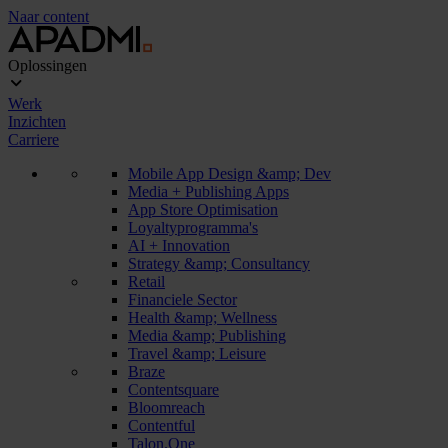
Naar content
Oplossingen
Werk
Inzichten
Carriere
Mobile App Design &amp; Dev
Media + Publishing Apps
App Store Optimisation
Loyaltyprogramma's
AI + Innovation
Strategy &amp; Consultancy
Retail
Financiele Sector
Health &amp; Wellness
Media &amp; Publishing
Travel &amp; Leisure
Braze
Contentsquare
Bloomreach
Contentful
Talon.One