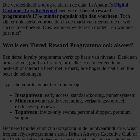
Die verdeeldheid is terug te zien in de data. In Apadmi’s
Digital
Customer Loyalty Report
zien we dat
tiered reward
programma’s 17% minder populair zijn dan voorheen
. Toch
zijn er ook sterke voorbeelden in de markt van merken die er wél
succes mee boeken. Dus: wanneer werkt zo’n model – en wanneer
juist niet?
Wat is een Tiered Reward Programma ook alweer?
Een tiered loyalty programma werkt op basis van niveaus. Denk aan
brons, zilver, goud – of starter, pro, elite. Hoe meer een klant
besteedt of interactie heeft met je merk, hoe hoger de status, en hoe
beter de beloningen.
Typische voordelen per tier kunnen zijn:
Instapniveau
: early access, standaardkorting, puntensysteem
Middenniveau
: gratis verzending, verjaardagsvoordeel,
exclusieve previews
Topniveau
: invite-only events, personal shopper, premium
support
Het tiered model vindt zijn oorsprong in de luchtvaartindustrie, waar
frequent flyer-programma’s zoals British Airways Executive Club of
KLM Flying Blue al decennia werken met statusniveaus als Silver,