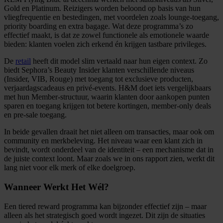
Gold en Platinum. Reizigers worden beloond op basis van hun
vliegfrequentie en bestedingen, met voordelen zoals lounge-toegang,
priority boarding en extra bagage. Wat deze programma’s zo
effectief maakt, is dat ze zowel functionele als emotionele waarde
bieden: klanten voelen zich erkend én krijgen tastbare privileges.
De
retail
heeft dit model slim vertaald naar hun eigen context. Zo
biedt Sephora’s Beauty Insider klanten verschillende niveaus
(Insider, VIB, Rouge) met toegang tot exclusieve producten,
verjaardagscadeaus en privé-events. H&M doet iets vergelijkbaars
met hun Member-structuur, waarin klanten door aankopen punten
sparen en toegang krijgen tot betere kortingen, member-only deals
en pre-sale toegang.
In beide gevallen draait het niet alleen om transacties, maar ook om
community en merkbeleving. Het niveau waar een klant zich in
bevindt, wordt onderdeel van de identiteit – een mechanisme dat in
de juiste context loont. Maar zoals we in ons rapport zien, werkt dit
lang niet voor elk merk of elke doelgroep.
Wanneer Werkt Het Wél?
Een tiered reward programma kan bijzonder effectief zijn – maar
alleen als het strategisch goed wordt ingezet. Dit zijn de situaties