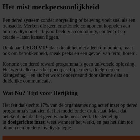
Het mist merkpersoonlijkheid
Een tiered systeem zonder storytelling of beleving voelt snel als een
transactie. Merken die geen emotionele component koppelen aan
hun loyaltymodel – bijvoorbeeld via community, content of co-
creatie – laten kansen liggen.
Denk aan
LEGO VIP
: daar draait het niet alleen om punten, maar
ook om betrokkenheid, sneak peeks en een gevoel van ‘erbij horen’.
Kortom: een tiered reward programma is geen universele oplossing.
Het werkt alleen als het goed past bij je merk, doelgroep en
klantgedrag – en als het wordt ondersteund door slimme data en
duidelijke communicatie.
Wat Nu? Tijd voor Herijking
Het feit dat slechts 17% van de organisaties nog actief inzet op tiered
programma’s laat zien dat het model onder druk staat. Maar dat
betekent niet dat het geen waarde meer heeft. De sleutel ligt
in
doelgerichte inzet
: weet wanneer het werkt, en pas het slim toe
binnen een bredere loyaltystrategie.