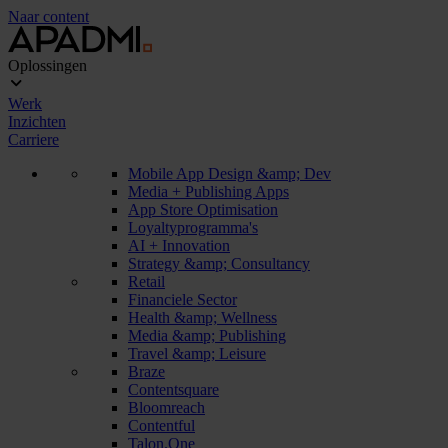
Naar content
Oplossingen
Werk
Inzichten
Carriere
Mobile App Design &amp; Dev
Media + Publishing Apps
App Store Optimisation
Loyaltyprogramma's
AI + Innovation
Strategy &amp; Consultancy
Retail
Financiele Sector
Health &amp; Wellness
Media &amp; Publishing
Travel &amp; Leisure
Braze
Contentsquare
Bloomreach
Contentful
Talon.One