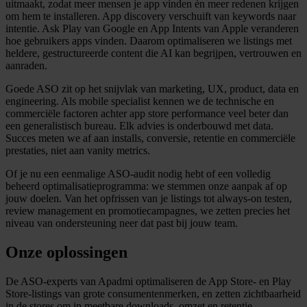
uitmaakt, zodat meer mensen je app vinden én meer redenen krijgen
om hem te installeren. App discovery verschuift van keywords naar
intentie. Ask Play van Google en App Intents van Apple veranderen
hoe gebruikers apps vinden. Daarom optimaliseren we listings met
heldere, gestructureerde content die AI kan begrijpen, vertrouwen en
aanraden.
Goede ASO zit op het snijvlak van marketing, UX, product, data en
engineering. Als mobile specialist kennen we de technische en
commerciële factoren achter app store performance veel beter dan
een generalistisch bureau. Elk advies is onderbouwd met data.
Succes meten we af aan installs, conversie, retentie en commerciële
prestaties, niet aan vanity metrics.
Of je nu een eenmalige ASO-audit nodig hebt of een volledig
beheerd optimalisatieprogramma: we stemmen onze aanpak af op
jouw doelen. Van het opfrissen van je listings tot always-on testen,
review management en promotiecampagnes, we zetten precies het
niveau van ondersteuning neer dat past bij jouw team.
Onze oplossingen
De ASO-experts van Apadmi optimaliseren de App Store- en Play
Store-listings van grote consumentenmerken, en zetten zichtbaarheid
in de stores om in meetbare downloads, omzet en retentie.