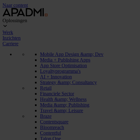
Naar content
Oplossingen
Werk
Inzichten
Carriere
Mobile App Design &amp; Dev
Media + Publishing Apps
App Store Optimisation
Loyaltyprogramma's
AI + Innovation
Strategy &amp; Consultancy
Retail
Financiele Sector
Health &amp; Wellness
Media &amp; Publishing
Travel &amp; Leisure
Braze
Contentsquare
Bloomreach
Contentful
Talon.One