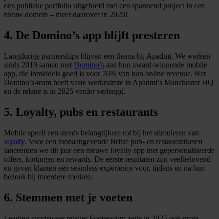
ons publieke portfolio uitgebreid met een spannend project in een
nieuw domein – meer daarover in 2026!
4. De Domino’s app blijft presteren
Langdurige partnerships blijven een thema bij Apadmi. We werken
sinds 2019 samen met
Domino’s
aan hun award‑winnende mobile
app, die inmiddels goed is voor 76% van hun online revenue. Het
Domino’s‑team heeft vaste werkruimte in Apadmi’s Manchester HQ
en de relatie is in 2025 verder verlengd.
5. Loyalty, pubs en restaurants
Mobile speelt een steeds belangrijkere rol bij het stimuleren van
loyalty
. Voor een toonaangevende Britse pub‑ en restaurantketen
lanceerden we dit jaar een nieuwe loyalty app met gepersonaliseerde
offers, kortingen en rewards. De eerste resultaten zijn veelbelovend
en geven klanten een seamless experience voor, tijdens en na hun
bezoek bij meerdere merken.
6. Stemmen met je voeten
Leading sportswear retailer Footasylum zette in 2025 ook grote