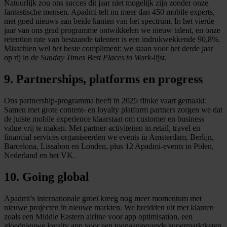
Natuurlijk zou ons succes dit jaar niet mogelijk zijn zonder onze
fantastische mensen. Apadmi telt nu meer dan 450 mobile experts,
met goed nieuws aan beide kanten van het spectrum. In het vierde
jaar van ons grad programme ontwikkelen we nieuw talent, en onze
retention rate van bestaande talenten is een indrukwekkende 90,8%.
Misschien wel het beste compliment: we staan voor het derde jaar
op rij in de
Sunday Times Best Places to Work
‑lijst.
9. Partnerships, platforms en progress
Ons partnership‑programma heeft in 2025 flinke vaart gemaakt.
Samen met grote content‑ en loyalty platform partners zorgen we dat
de juiste mobile experience klaarstaat om customer en business
value vrij te maken. Met partner‑activiteiten in retail, travel en
financial services organiseerden we events in Amsterdam, Berlijn,
Barcelona, Lissabon en Londen, plus 12 Apadmi‑events in Polen,
Nederland en het VK.
10. Going global
Apadmi’s internationale groei kreeg nog meer momentum met
nieuwe projecten in nieuwe markten. We breidden uit met klanten
zoals een Middle Eastern airline voor app optimisation, een
gloednieuwe loyalty app voor een toonaangevende supermarktketen