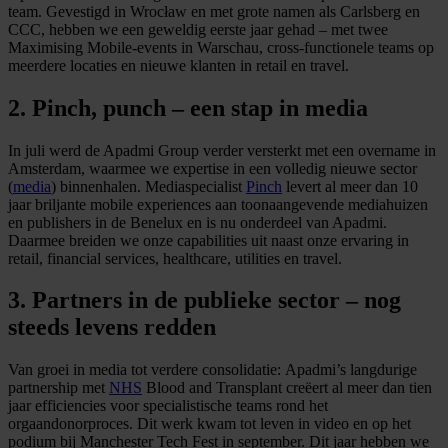
team. Gevestigd in Wrocław en met grote namen als Carlsberg en
CCC, hebben we een geweldig eerste jaar gehad – met twee
Maximising Mobile‑events in Warschau, cross‑functionele teams op
meerdere locaties en nieuwe klanten in retail en travel.
2. Pinch, punch – een stap in media
In juli werd de Apadmi Group verder versterkt met een overname in
Amsterdam, waarmee we expertise in een volledig nieuwe sector
(
media
) binnenhalen. Mediaspecialist
Pinch
levert al meer dan 10
jaar briljante mobile experiences aan toonaangevende mediahuizen
en publishers in de Benelux en is nu onderdeel van Apadmi.
Daarmee breiden we onze capabilities uit naast onze ervaring in
retail, financial services, healthcare, utilities en travel.
3. Partners in de publieke sector – nog
steeds levens redden
Van groei in media tot verdere consolidatie: Apadmi’s langdurige
partnership met
NHS
Blood and Transplant creëert al meer dan tien
jaar efficiencies voor specialistische teams rond het
orgaandonorproces. Dit werk kwam tot leven in video en op het
podium bij Manchester Tech Fest in september. Dit jaar hebben we