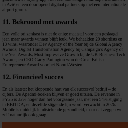
in Azië en een doorlopend digitaal partnership met een internationale
airport group.
11. Bekroond met awards
Een volle prijzenkast is niet de enige maatstaf voor een geslaagd
jaar, maar awards winnen blijft leuk. We behaalden 20 shortlists en
13 wins, waaronder Dev Agency of the Year bij de Global Agency
Awards; Digital Transformation Agency bij Campaign’s Agency of
the Year Awards; Most Impressive Growth bij de UK Business Tech
Awards; en CEO Garry Partington won de Great British
Entrepreneur Award voor het Noord‑Westen.
12. Financieel succes
En als laatste: het kloppende hart van elk succesvol bedrijf – de
cijfers. De Apadmi‑boeken blijven er goed uitzien. De revenue in
FY25 is 32% hoger dan het voorgaande jaar, met een 54% stijging
in EBITDA, en dezelfde stijgende lijn wordt verwacht in 2026.
Mobile is duidelijk in uitstekende gezondheid, maar dat zeggen we
zelf natuurlijk ook graag…