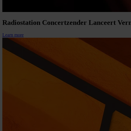
Radiostation Concertzender Lanceert Ver
Learn more