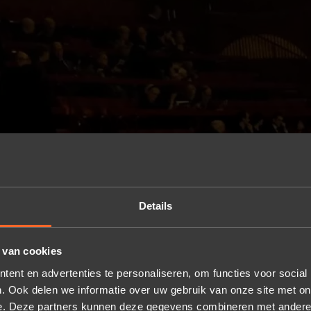
Details
 van cookies
ent en advertenties te personaliseren, om functies voor social
. Ook delen we informatie over uw gebruik van onze site met on
e. Deze partners kunnen deze gegevens combineren met andere i