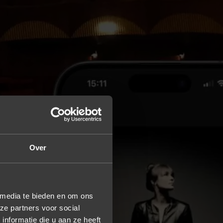
Over
 media te bieden en om ons
ze partners voor social
nformatie die u aan ze heeft