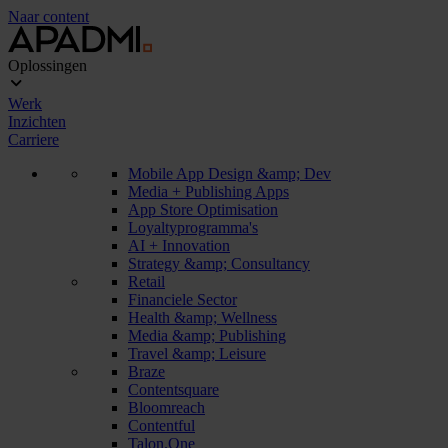
Naar content
Oplossingen
Werk
Inzichten
Carriere
Mobile App Design &amp; Dev
Media + Publishing Apps
App Store Optimisation
Loyaltyprogramma's
AI + Innovation
Strategy &amp; Consultancy
Retail
Financiele Sector
Health &amp; Wellness
Media &amp; Publishing
Travel &amp; Leisure
Braze
Contentsquare
Bloomreach
Contentful
Talon.One