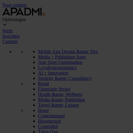
Naar content
Oplossingen
Werk
Inzichten
Carriere
Mobile App Design &amp; Dev
Media + Publishing Apps
App Store Optimisation
Loyaltyprogramma's
AI + Innovation
Strategy &amp; Consultancy
Retail
Financiele Sector
Health &amp; Wellness
Media &amp; Publishing
Travel &amp; Leisure
Braze
Contentsquare
Bloomreach
Contentful
Talon.One