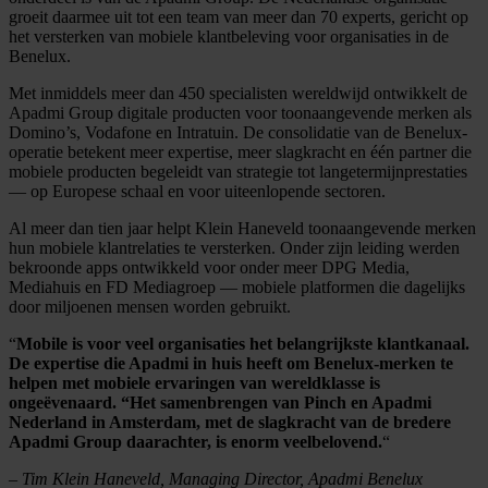
groeit daarmee uit tot een team van meer dan 70 experts, gericht op
het versterken van mobiele klantbeleving voor organisaties in de
Benelux.
Met inmiddels meer dan 450 specialisten wereldwijd ontwikkelt de
Apadmi Group digitale producten voor toonaangevende merken als
Domino’s, Vodafone en Intratuin. De consolidatie van de Benelux-
operatie betekent meer expertise, meer slagkracht en één partner die
mobiele producten begeleidt van strategie tot langetermijnprestaties
— op Europese schaal en voor uiteenlopende sectoren.
Al meer dan tien jaar helpt Klein Haneveld toonaangevende merken
hun mobiele klantrelaties te versterken. Onder zijn leiding werden
bekroonde apps ontwikkeld voor onder meer DPG Media,
Mediahuis en FD Mediagroep — mobiele platformen die dagelijks
door miljoenen mensen worden gebruikt.
“
Mobile is voor veel organisaties het belangrijkste klantkanaal.
De expertise die Apadmi in huis heeft om Benelux-merken te
helpen met mobiele ervaringen van wereldklasse is
ongeëvenaard. “Het samenbrengen van Pinch en Apadmi
Nederland in Amsterdam, met de slagkracht van de bredere
Apadmi Group daarachter, is enorm veelbelovend.
“
–
Tim Klein Haneveld, Managing Director, Apadmi Benelux