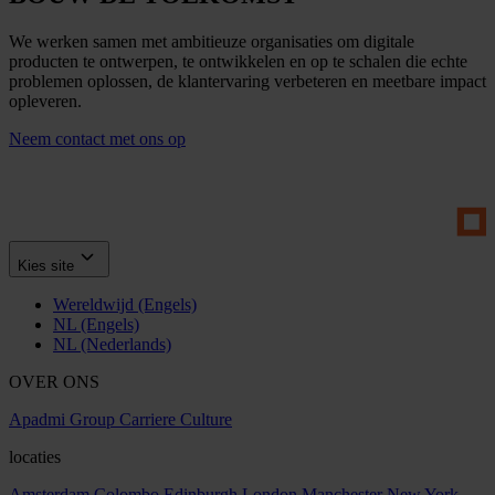
We werken samen met ambitieuze organisaties om digitale
producten te ontwerpen, te ontwikkelen en op te schalen die echte
problemen oplossen, de klantervaring verbeteren en meetbare impact
opleveren.
Neem contact met ons op
Kies site
Wereldwijd (Engels)
NL (Engels)
NL (Nederlands)
OVER ONS
Apadmi Group
Carriere
Culture
locaties
Amsterdam
Colombo
Edinburgh
London
Manchester
New York