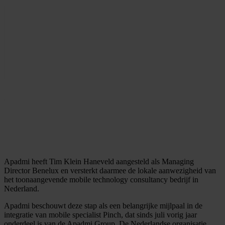
Apadmi heeft Tim Klein Haneveld aangesteld als Managing
Director Benelux en versterkt daarmee de lokale aanwezigheid van
het toonaangevende mobile technology consultancy bedrijf in
Nederland.
Apadmi beschouwt deze stap als een belangrijke mijlpaal in de
integratie van mobile specialist Pinch, dat sinds juli vorig jaar
onderdeel is van de Apadmi Group. De Nederlandse organisatie