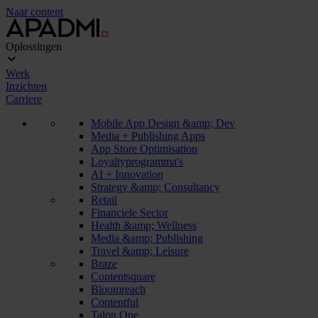
Naar content
Oplossingen
Werk
Inzichten
Carriere
Mobile App Design &amp; Dev
Media + Publishing Apps
App Store Optimisation
Loyaltyprogramma's
AI + Innovation
Strategy &amp; Consultancy
Retail
Financiele Sector
Health &amp; Wellness
Media &amp; Publishing
Travel &amp; Leisure
Braze
Contentsquare
Bloomreach
Contentful
Talon.One